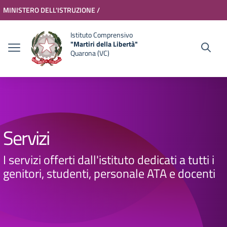
Vai ai contenuti
Vai al menu di navigazione
Vai al footer
MINISTERO DELL'ISTRUZIONE /
MINISTERO DELL'UNIVERSITÀ E
Accedi
Istituto Comprensivo
"Martiri della Libertà"
DELLA RICERCA
Quarona (VC)
Servizi
I servizi offerti dall'istituto dedicati a tutti i
genitori, studenti, personale ATA e docenti