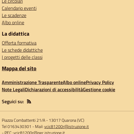
Le circolari
Calendario eventi
Le scadenze
Albo online
La didattica
Offerta formativa
Le schede didattiche
I progetti delle classi
Mappa del sito
Amministrazione Trasparente
Albo online
Privacy Policy
Note Legali
Dichiarazioni di accessibilità
Gestione cookie
Seguici su:
Piazza Combattenti 21/A
-
13017 Quarona (VC)
Tel 0163430301
- Mail:
vcic81200r@istruzione.it
- PEC:
vcic81200r@pec.istruzione.it