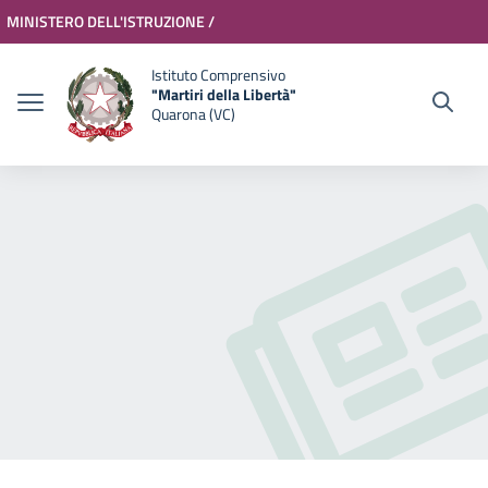
Vai ai contenuti
Vai al menu di navigazione
Vai al footer
MINISTERO DELL'ISTRUZIONE /
MINISTERO DELL'UNIVERSITÀ E
Accedi
Istituto Comprensivo
"Martiri della Libertà"
DELLA RICERCA
Quarona (VC)