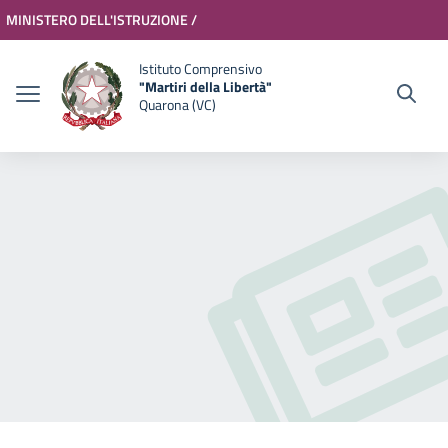
Vai ai contenuti
Vai al menu di navigazione
Vai al footer
MINISTERO DELL'ISTRUZIONE /
MINISTERO DELL'UNIVERSITÀ E
Accedi
Istituto Comprensivo
"Martiri della Libertà"
DELLA RICERCA
Quarona (VC)