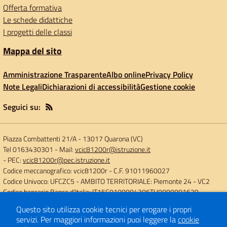
Offerta formativa
Le schede didattiche
I progetti delle classi
Mappa del sito
Amministrazione Trasparente
Albo online
Privacy Policy
Note Legali
Dichiarazioni di accessibilità
Gestione cookie
Seguici su:
Piazza Combattenti 21/A
-
13017 Quarona (VC)
Tel 0163430301
- Mail:
vcic81200r@istruzione.it
- PEC:
vcic81200r@pec.istruzione.it
Codice meccanografico: vcic81200r
- C.F. 91011960027
Codice Univoco: UFCZC5
- AMBITO TERRITORIALE: Piemonte 24 - VC2
Codice bancario Banca d'Italia: IT15C0100004306TU0000001629
Questo sito utilizza cookie tecnici per erogare i propri
servizi.
Per maggiori informazioni puoi leggere la
cookie
Concept & Design by
Designers Italia