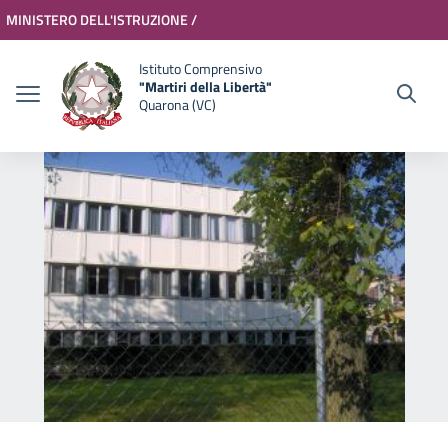
Vai ai contenuti
Vai al menu di navigazione
Vai al footer
MINISTERO DELL'ISTRUZIONE /
MINISTERO DELL'UNIVERSITÀ E
Accedi
Istituto Comprensivo
"Martiri della Libertà"
DELLA RICERCA
Quarona (VC)