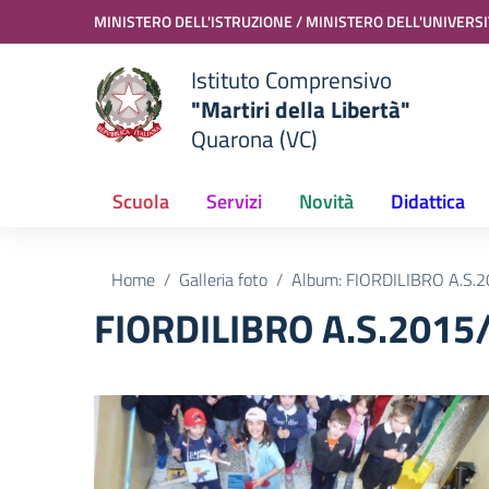
Vai ai contenuti
Vai al menu di navigazione
Vai al footer
MINISTERO DELL'ISTRUZIONE / MINISTERO DELL'UNIVERSI
Istituto Comprensivo
"Martiri della Libertà"
Quarona (VC)
Scuola
Servizi
Novità
Didattica
Home
Galleria foto
Album: FIORDILIBRO A.S.
FIORDILIBRO A.S.2015